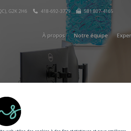
QC), G2K 2H6
418-692-3779
581 807-4165
À propos
Notre équipe
Exper