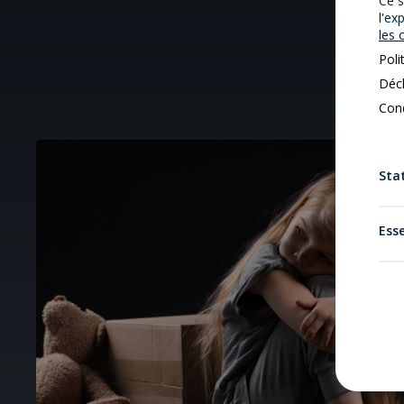
Ce s
l'ex
les 
Poli
Décl
Cond
Stat
Esse