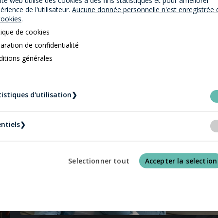
ite web utilise des cookies
à des fins statistiques et pour améliorer
périence de l'utilisateur.
Aucune donnée personnelle n'est enregistrée 
cookies
.
Nouvelles
tique de cookies
aration de confidentialité
itions générales
istiques d'utilisation
❯
ntiels
❯
Selectionner tout
Accepter la selection